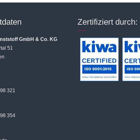
tdaten
Zertifiziert durch:
unststoff GmbH & Co. KG
tal 51
en
398 321
398 354