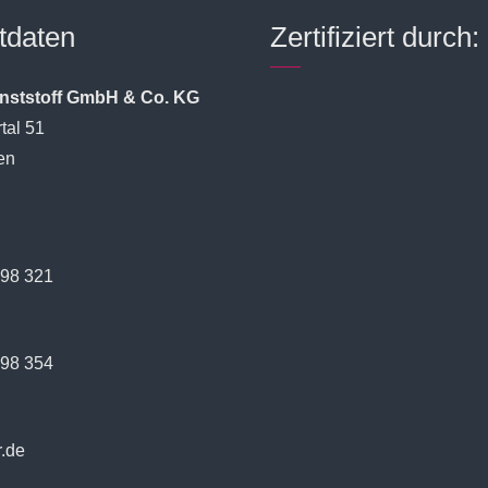
tdaten
Zertifiziert durch:
unststoff GmbH & Co. KG
tal 51
en
398 321
398 354
.de